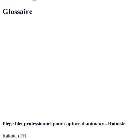
Glossaire
Terme
Définition
Ensemble de méthodes et techniques pour réduire le
Gestion
stress au travail et améliorer le bien-être des
du stress
employés.
Bien-être
État de santé physique et mentale positif d'un
au travail
employé, englobant la satisfaction et la motivation.
Modalité de travail permettant à un employé
Télétravail
d'exercer ses activités professionnelles en dehors des
locaux de l'entreprise, généralement de chez lui.
Piège filet professionnel pour capture d'animaux - Robuste
Rakuten FR