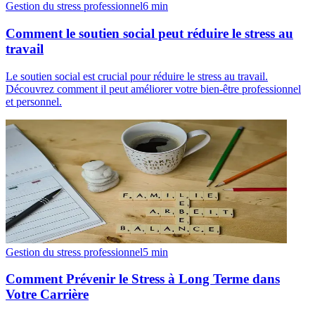
Gestion du stress professionnel
6
min
Comment le soutien social peut réduire le stress au
travail
Le soutien social est crucial pour réduire le stress au travail.
Découvrez comment il peut améliorer votre bien-être professionnel
et personnel.
Gestion du stress professionnel
5
min
Comment Prévenir le Stress à Long Terme dans
Votre Carrière