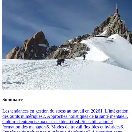
Sommaire
Les tendances en gestion du stress au travail en 2026
1. L'intégration
des outils numériques
2. Approches holistiques de la santé mentale
3.
Culture d'entreprise axée sur le bien-être
4. Sensibilisation et
formation des managers
5. Modes de travail flexibles et hybrides
6.