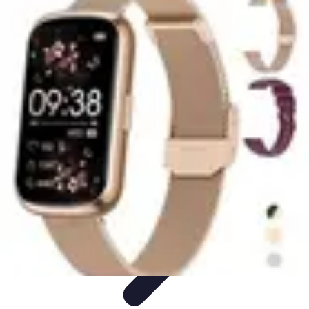
Stress Zéro
Gestion du Stress
Méthodes de Relaxation
Techniques de
Prevention
Gestion du stress professionnel
Stress Zéro