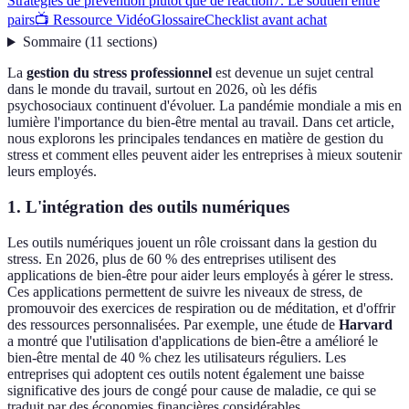
Stratégies de prévention plutôt que de réaction
7. Le soutien entre
pairs
📺 Ressource Vidéo
Glossaire
Checklist avant achat
Sommaire
(
11
sections
)
La
gestion du stress professionnel
est devenue un sujet central
dans le monde du travail, surtout en 2026, où les défis
psychosociaux continuent d'évoluer. La pandémie mondiale a mis en
lumière l'importance du bien-être mental au travail. Dans cet article,
nous explorons les principales tendances en matière de gestion du
stress et comment elles peuvent aider les entreprises à mieux soutenir
leurs employés.
1. L'intégration des outils numériques
Les outils numériques jouent un rôle croissant dans la gestion du
stress. En 2026, plus de 60 % des entreprises utilisent des
applications de bien-être pour aider leurs employés à gérer le stress.
Ces applications permettent de suivre les niveaux de stress, de
promouvoir des exercices de respiration ou de méditation, et d'offrir
des ressources personnalisées. Par exemple, une étude de
Harvard
a montré que l'utilisation d'applications de bien-être a amélioré le
bien-être mental de 40 % chez les utilisateurs réguliers. Les
entreprises qui adoptent ces outils notent également une baisse
significative des jours de congé pour cause de maladie, ce qui se
traduit par des économies financières considérables.