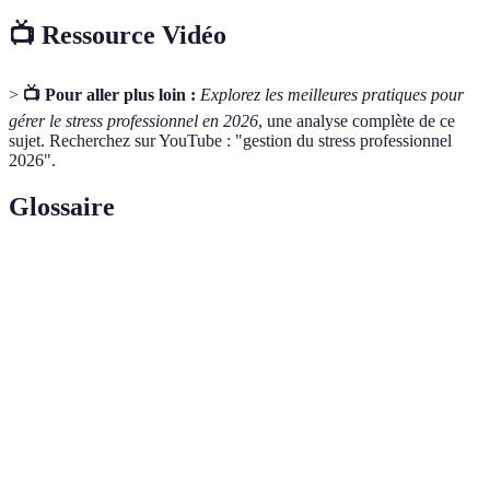
📺 Ressource Vidéo
>
📺 Pour aller plus loin :
Explorez les meilleures pratiques pour
gérer le stress professionnel en 2026
, une analyse complète de ce
sujet. Recherchez sur YouTube : "gestion du stress professionnel
2026".
Glossaire
Terme
Définition
Stress
État de tension et d'anxiété causé par des
professionnel
facteurs liés au travail.
Équilibre
Capacité à gérer efficacement les exigences du
travail-vie
travail et de la vie personnelle.
personnelle