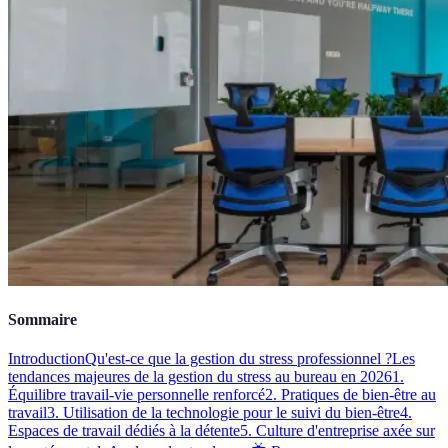
Sommaire
Introduction
Qu'est-ce que la gestion du stress professionnel ?
Les
tendances majeures de la gestion du stress au bureau en 2026
1.
Équilibre travail-vie personnelle renforcé
2. Pratiques de bien-être au
travail
3. Utilisation de la technologie pour le suivi du bien-être
4.
Espaces de travail dédiés à la détente
5. Culture d'entreprise axée sur