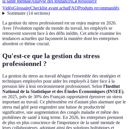
la santé mentale
Analyse des tendances
📺 Ressource
Vidéo
Glossaire
Checklist avant achat
FAQ
Produits recommandés
Sommaire
(
14
sections
)
La gestion du stress professionnel est un enjeu majeur en 2026.
Avec l'évolution rapide du monde du travail, les employés se
retrouvent souvent face à des défis inédits. Cet article examine les
tendances actuelles qui façonnent la manière dont les entreprises
abordent ce thème crucial.
Qu'est-ce que la gestion du stress
professionnel ?
La gestion du stress au travail désigne l'ensemble des stratégies et
techniques employées pour aider les employés à faire face à la
pression liée à leur environnement professionnel. Selon
l'Institut
National de la Statistique et des Études Économiques (INSEE)
,
en 2025, près de 30% des Français rapportaient éprouver un stress
important au travail. Ce phénomène est d'autant plus alarmant que le
stress mal géré peut engendrer une baisse de productivité
significative, une augmentation des congés maladie et même des
problèmes de santé à long terme. En 2026, les entreprises prennent
de plus en plus conscience de l'importance de la santé mentale de
leurs collaborateurs, adoptant ainsi des solutions holistiques et