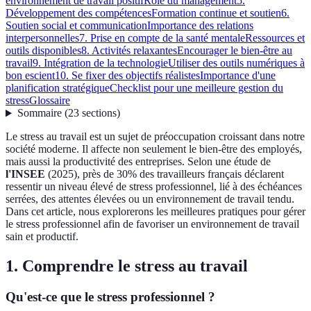
environnement de travail positif
Rôle du management
5.
Développement des compétences
Formation continue et soutien
6.
Soutien social et communication
Importance des relations
interpersonnelles
7. Prise en compte de la santé mentale
Ressources et
outils disponibles
8. Activités relaxantes
Encourager le bien-être au
travail
9. Intégration de la technologie
Utiliser des outils numériques à
bon escient
10. Se fixer des objectifs réalistes
Importance d'une
planification stratégique
Checklist pour une meilleure gestion du
stress
Glossaire
Sommaire
(
23
sections
)
Le stress au travail est un sujet de préoccupation croissant dans notre
société moderne. Il affecte non seulement le bien-être des employés,
mais aussi la productivité des entreprises. Selon une étude de
l'INSEE
(2025), près de 30% des travailleurs français déclarent
ressentir un niveau élevé de stress professionnel, lié à des échéances
serrées, des attentes élevées ou un environnement de travail tendu.
Dans cet article, nous explorerons les meilleures pratiques pour gérer
le stress professionnel afin de favoriser un environnement de travail
sain et productif.
1. Comprendre le stress au travail
Qu'est-ce que le stress professionnel ?