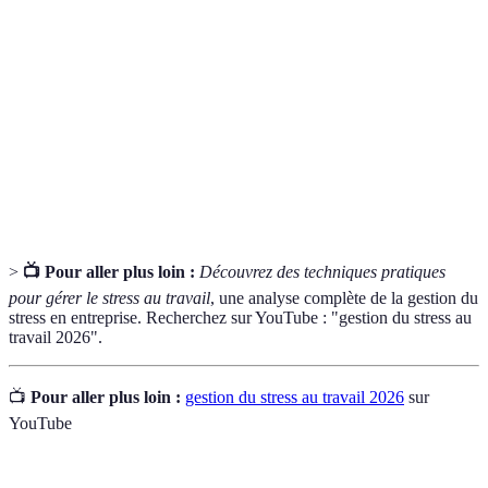
professionnel
exigences perçues comme accablantes au travail.
Pleine
Pratique de méditation visant à maintenir une
conscience
attention sur le moment présent.
Équilibre
Gestion de la vie professionnelle et personnelle
travail-vie
pour éviter l'épuisement.
personnelle
>
📺 Pour aller plus loin :
Découvrez des techniques pratiques
pour gérer le stress au travail
, une analyse complète de la gestion du
stress en entreprise. Recherchez sur YouTube : "gestion du stress au
travail 2026".
📺
Pour aller plus loin :
gestion du stress au travail 2026
sur
YouTube