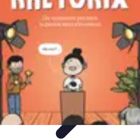
Stress Zéro
Gestion du Stress
Méthodes de Relaxation
Techniques de
Prevention
Gestion du stress professionnel
Stress Zéro