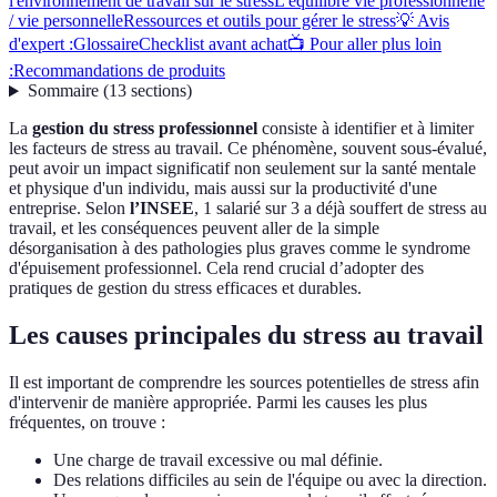
l'environnement de travail sur le stress
L'équilibre vie professionnelle
/ vie personnelle
Ressources et outils pour gérer le stress
💡 Avis
d'expert :
Glossaire
Checklist avant achat
📺 Pour aller plus loin
:
Recommandations de produits
Sommaire
(
13
sections
)
La
gestion du stress professionnel
consiste à identifier et à limiter
les facteurs de stress au travail. Ce phénomène, souvent sous-évalué,
peut avoir un impact significatif non seulement sur la santé mentale
et physique d'un individu, mais aussi sur la productivité d'une
entreprise. Selon
l’INSEE
, 1 salarié sur 3 a déjà souffert de stress au
travail, et les conséquences peuvent aller de la simple
désorganisation à des pathologies plus graves comme le syndrome
d'épuisement professionnel. Cela rend crucial d’adopter des
pratiques de gestion du stress efficaces et durables.
Les causes principales du stress au travail
Il est important de comprendre les sources potentielles de stress afin
d'intervenir de manière appropriée. Parmi les causes les plus
fréquentes, on trouve :
Une charge de travail excessive ou mal définie.
Des relations difficiles au sein de l'équipe ou avec la direction.