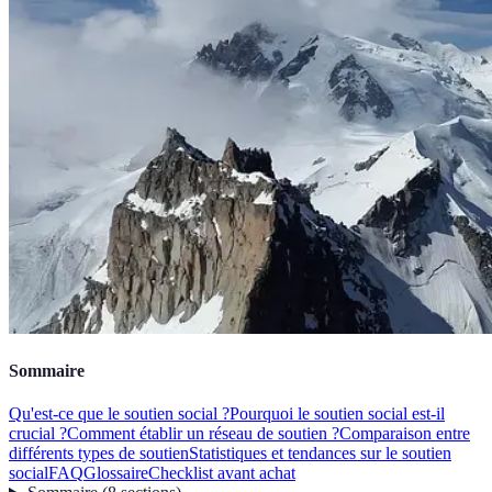
Sommaire
Qu'est-ce que le soutien social ?
Pourquoi le soutien social est-il
crucial ?
Comment établir un réseau de soutien ?
Comparaison entre
différents types de soutien
Statistiques et tendances sur le soutien
social
FAQ
Glossaire
Checklist avant achat