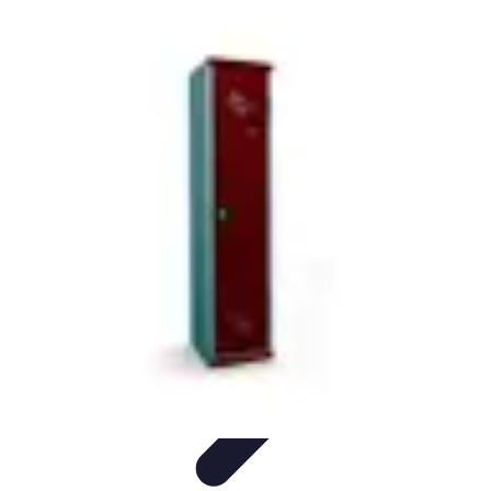
Stress Zéro
Gestion du Stress
Méthodes de Relaxation
Techniques de
Prevention
Gestion du stress professionnel
Stress Zéro