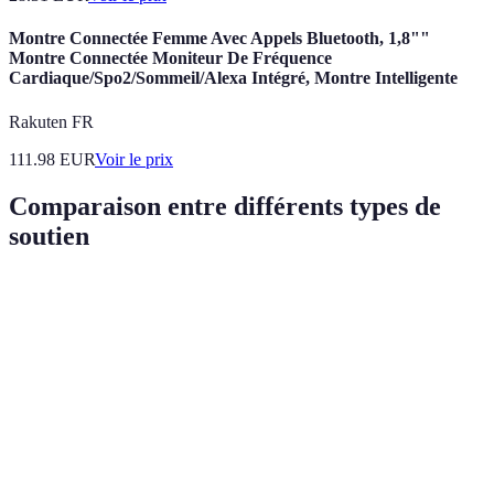
Montre Connectée Femme Avec Appels Bluetooth, 1,8""
Montre Connectée Moniteur De Fréquence
Cardiaque/Spo2/Sommeil/Alexa Intégré, Montre Intelligente
Rakuten FR
111.98
EUR
Voir le prix
Comparaison entre différents types de
soutien
Type de soutien
Description
Avantages
Inconvénient
Réduit
Soutien
Compassion,
l'anxiété,
Peut parfois
émotionnel
écoute active
renforce la
être en surfac
connexion
Résolution
Aide tangible
Risque de