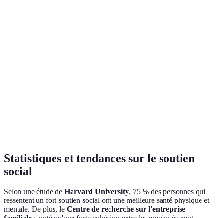
Soutien
de
(ressources,
dépendance à
instrumental
problèmes,
conseils)
l'assistance
efficacité
Élargit la
Partage
Peut entraîner
Soutien
perspective,
d'informations,
confusion si
informationnel
apprend à
connaissances
mal orienté
faire face
Clarté des
Conseils pour
Manque
Soutien
choix,
la prise de
d'autonomie s
décisionnel
réduction
décision
trop présent
du stress
Statistiques et tendances sur le soutien
social
Selon une étude de
Harvard University
, 75 % des personnes qui
ressentent un fort soutien social ont une meilleure santé physique et
mentale. De plus, le
Centre de recherche sur l'entreprise
familiale
a noté qu'une forte cohésion entre les employés peut