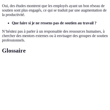
Oui, des études montrent que les employés ayant un bon réseau de
soutien sont plus engagés, ce qui se traduit par une augmentation de
la productivité.
Que faire si je ne ressens pas de soutien au travail ?
N’hésitez pas à parler à un responsable des ressources humaines, à
chercher des mentors externes ou à envisager des groupes de soutien
professionnels.
Glossaire
Terme
Définition
Soutien
Type de soutien qui offre compréhension et
émotionnel
compassion.
Résilience
Capacité à faire face et à se remettre des défis.
Épuisement
État de fatigue physique, émotionnelle ou