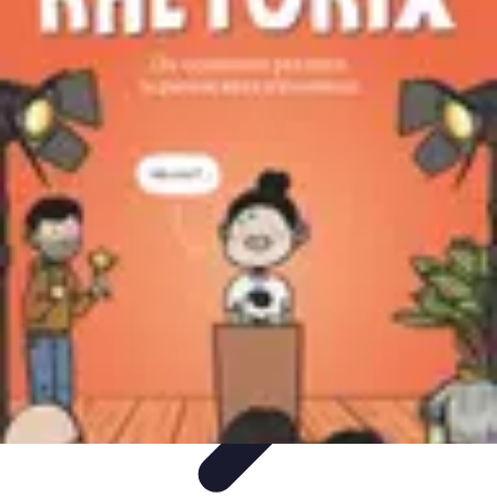
Stress Zéro
Gestion du Stress
Méthodes de Relaxation
Techniques de
Prevention
Gestion du stress professionnel
Stress Zéro