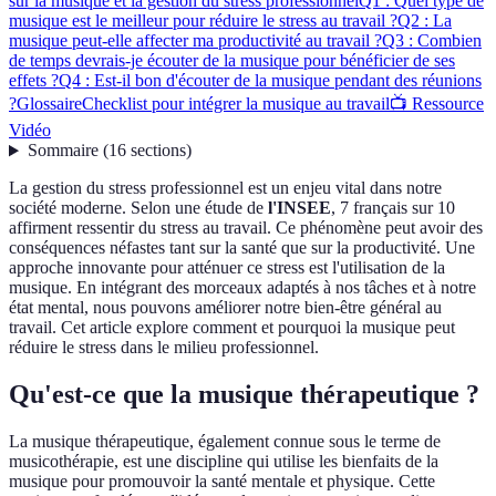
sur la musique et la gestion du stress professionnel
Q1 : Quel type de
musique est le meilleur pour réduire le stress au travail ?
Q2 : La
musique peut-elle affecter ma productivité au travail ?
Q3 : Combien
de temps devrais-je écouter de la musique pour bénéficier de ses
effets ?
Q4 : Est-il bon d'écouter de la musique pendant des réunions
?
Glossaire
Checklist pour intégrer la musique au travail
📺 Ressource
Vidéo
Sommaire
(
16
sections
)
La gestion du stress professionnel est un enjeu vital dans notre
société moderne. Selon une étude de
l'INSEE
, 7 français sur 10
affirment ressentir du stress au travail. Ce phénomène peut avoir des
conséquences néfastes tant sur la santé que sur la productivité. Une
approche innovante pour atténuer ce stress est l'utilisation de la
musique. En intégrant des morceaux adaptés à nos tâches et à notre
état mental, nous pouvons améliorer notre bien-être général au
travail. Cet article explore comment et pourquoi la musique peut
réduire le stress dans le milieu professionnel.
Qu'est-ce que la musique thérapeutique ?
La musique thérapeutique, également connue sous le terme de
musicothérapie, est une discipline qui utilise les bienfaits de la
musique pour promouvoir la santé mentale et physique. Cette