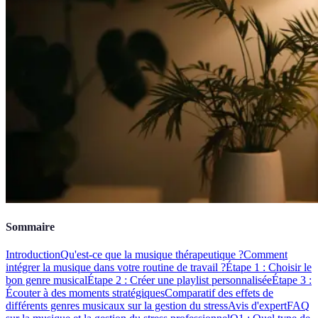
Sommaire
Introduction
Qu'est-ce que la musique thérapeutique ?
Comment
intégrer la musique dans votre routine de travail ?
Étape 1 : Choisir le
bon genre musical
Étape 2 : Créer une playlist personnalisée
Étape 3 :
Écouter à des moments stratégiques
Comparatif des effets de
différents genres musicaux sur la gestion du stress
Avis d'expert
FAQ