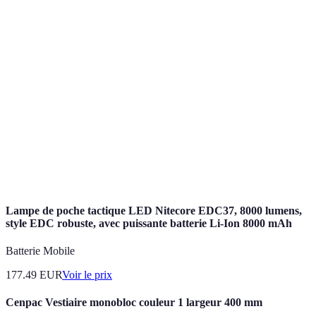
Utilisation thérapeutique de la musique pour
Musicothérapie
traiter des troubles physiques ou
psychologiques.
État émotionnel caractérisé par un sentiment
Anxiété
d'inquiétude ou de crainte.
Méthode alternative qui utilise les sons et les
Vibrational
vibrations pour améliorer la santé physique et
Healing
mentale.
Lampe de poche tactique LED Nitecore EDC37, 8000 lumens,
style EDC robuste, avec puissante batterie Li-Ion 8000 mAh
Batterie Mobile
177.49
EUR
Voir le prix
Cenpac Vestiaire monobloc couleur 1 largeur 400 mm