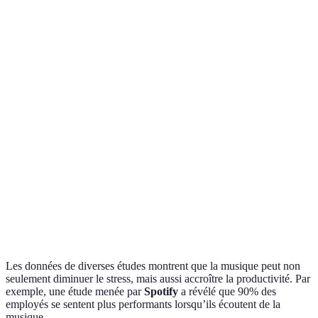
Genre musical
Effet sur le stress
Contexte d'écoute
Exem
Musique
Clai
Réduit l'anxiété
Concentration
classique
Debu
Musique
Améliore
Weig
Tâches répétitives
ambiante
l'humeur
Unio
Stimule la
Take
Jazz
Brainstorming
créativité
Brub
Apporte une
Sons de la
sensation de
Pause détente
Soun
nature
calme
Les données de diverses études montrent que la musique peut non
seulement diminuer le stress, mais aussi accroître la productivité. Par
exemple, une étude menée par
Spotify
a révélé que 90% des
employés se sentent plus performants lorsqu’ils écoutent de la
musique.