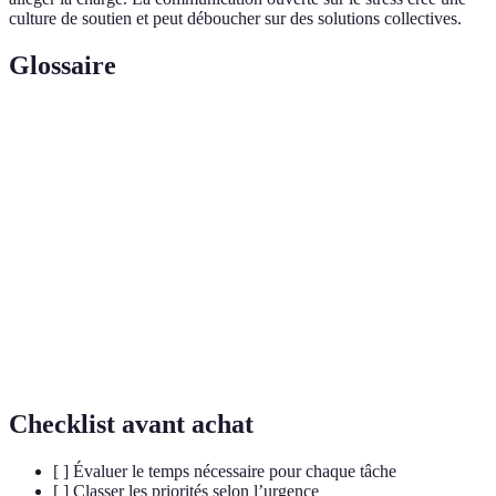
culture de soutien et peut déboucher sur des solutions collectives.
Glossaire
Terme
Définition
Stress
Pression ressentie au travail due à divers facteurs
professionnel
environnementaux.
Gestion du
Ensemble de techniques permettant de mieux
temps
utiliser son temps pour augmenter sa productivité.
Méthode
Technique de priorisation des tâches selon leur
Eisenhower
urgence et importance.
Checklist avant achat
[ ] Évaluer le temps nécessaire pour chaque tâche
[ ] Classer les priorités selon l’urgence