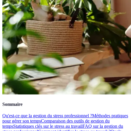
Sommaire
Qu'est-ce que la gestion du stress professionnel ?
Méthodes pratiques
pour gérer son temps
Comparaison des outils de gestion du
temps
Statistiques clés sur le stress au travail
FAQ sur la gestion du