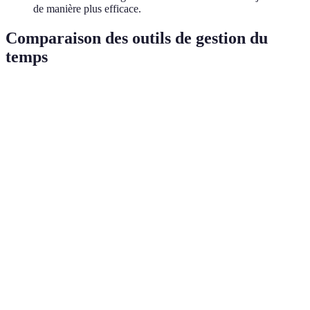
de manière plus efficace.
Comparaison des outils de gestion du
temps
Outil
Fonctionnalités
Prix
Verdict
Cartes visuelles
Gratuit /
Très
Trello
pour projets
Premium
ergonomique
Gestion de tâches
Gratuit /
Efficace pour
Todoist
avec rappels
Premium
tous
Outil polyvalent
Gratuit /
Idéal tout-en-
Notion
pour organisation
Premium
un
Gestion d'équipe et
Gratuit /
Excellent pour
Asana
de projets
Premium
les équipes