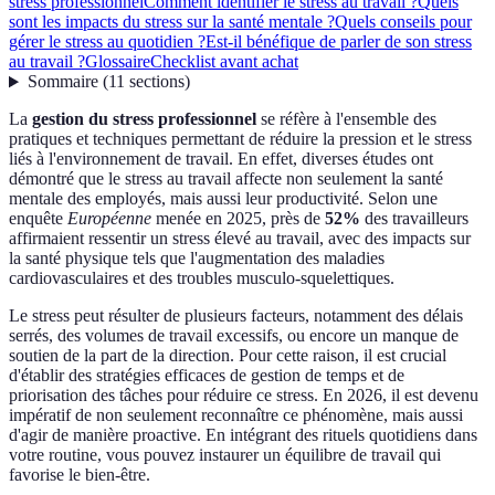
stress professionnel
Comment identifier le stress au travail ?
Quels
sont les impacts du stress sur la santé mentale ?
Quels conseils pour
gérer le stress au quotidien ?
Est-il bénéfique de parler de son stress
au travail ?
Glossaire
Checklist avant achat
Sommaire
(
11
sections
)
La
gestion du stress professionnel
se réfère à l'ensemble des
pratiques et techniques permettant de réduire la pression et le stress
liés à l'environnement de travail. En effet, diverses études ont
démontré que le stress au travail affecte non seulement la santé
mentale des employés, mais aussi leur productivité. Selon une
enquête
Européenne
menée en 2025, près de
52%
des travailleurs
affirmaient ressentir un stress élevé au travail, avec des impacts sur
la santé physique tels que l'augmentation des maladies
cardiovasculaires et des troubles musculo-squelettiques.
Le stress peut résulter de plusieurs facteurs, notamment des délais
serrés, des volumes de travail excessifs, ou encore un manque de
soutien de la part de la direction. Pour cette raison, il est crucial
d'établir des stratégies efficaces de gestion de temps et de
priorisation des tâches pour réduire ce stress. En 2026, il est devenu
impératif de non seulement reconnaître ce phénomène, mais aussi
d'agir de manière proactive. En intégrant des rituels quotidiens dans
votre routine, vous pouvez instaurer un équilibre de travail qui
favorise le bien-être.