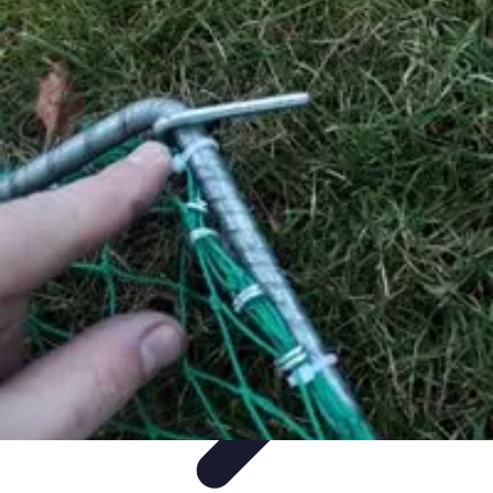
Stress Zéro
Gestion du Stress
Méthodes de Relaxation
Techniques de
Prevention
Gestion du stress professionnel
Stress Zéro