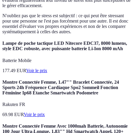
évaluent régulièrement leur niveau de stress sont plus susceptibles de
le gérer efficacement.
N'oubliez pas que le stress est subjectif : ce qui peut être stressant
pour une personne ne l'est pas forcément pour une autre. Il est donc
essentiel d'évaluer vos propres expériences et non de les comparer
systématiquement à celles des autres.
Lampe de poche tactique LED Nitecore EDC37, 8000 lumens,
style EDC robuste, avec puissante batterie Li-Ion 8000 mAh
Batterie Mobile
177.49
EUR
Voir le prix
Montre Connectée Femme, 1.47"" Bracelet Connectée, 24
Sports 24h Fréquence Cardiaque Spo2 Sommeil Fonction
Féminine Ip68 Étanche Smartwatch Podometre
Rakuten FR
69.98
EUR
Voir le prix
Montre Connectée Femme Avec 1000mah Batterie, Autonomie
100 Jour Ultra-Longue, 1.83"" Hd Smartwatch Appel, 120+