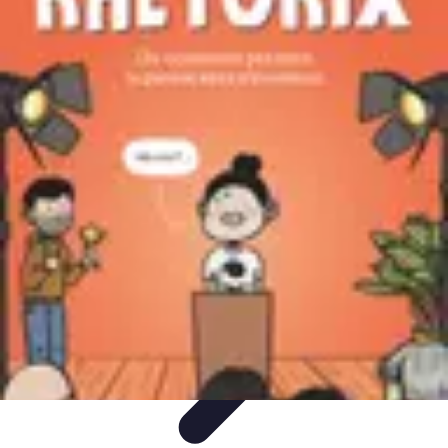
Stress Zéro
Gestion du Stress
Méthodes de Relaxation
Techniques de
Prevention
Gestion du stress professionnel
Stress Zéro