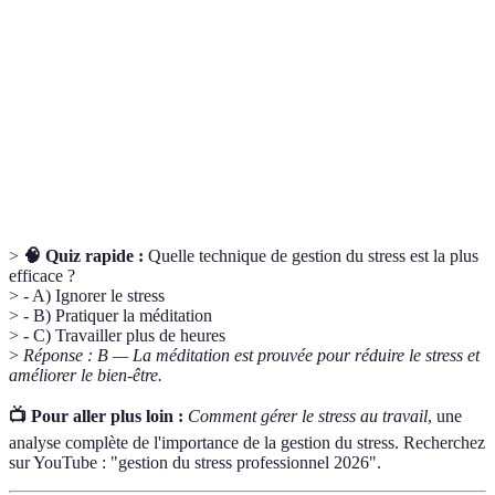
Gestion du
Ensemble de techniques et stratégies pour
stress
contrôler l'impact du stress sur les individus.
Stress
Stress lié à l'environnement de travail qui peut
professionnel
affecter la performance et le bien-être.
Stratégies de
Techniques utilisées pour réduire le stress, telles
relaxation
que la méditation ou le yoga.
>
🧠 Quiz rapide :
Quelle technique de gestion du stress est la plus
efficace ?
> - A) Ignorer le stress
> - B) Pratiquer la méditation
> - C) Travailler plus de heures
>
Réponse : B — La méditation est prouvée pour réduire le stress et
améliorer le bien-être.
📺 Pour aller plus loin :
Comment gérer le stress au travail
, une
analyse complète de l'importance de la gestion du stress. Recherchez
sur YouTube : "gestion du stress professionnel 2026".