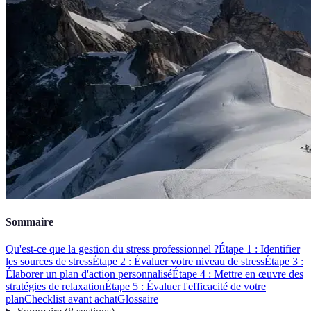
Sommaire
Qu'est-ce que la gestion du stress professionnel ?
Étape 1 : Identifier
les sources de stress
Étape 2 : Évaluer votre niveau de stress
Étape 3 :
Élaborer un plan d'action personnalisé
Étape 4 : Mettre en œuvre des
stratégies de relaxation
Étape 5 : Évaluer l'efficacité de votre
plan
Checklist avant achat
Glossaire