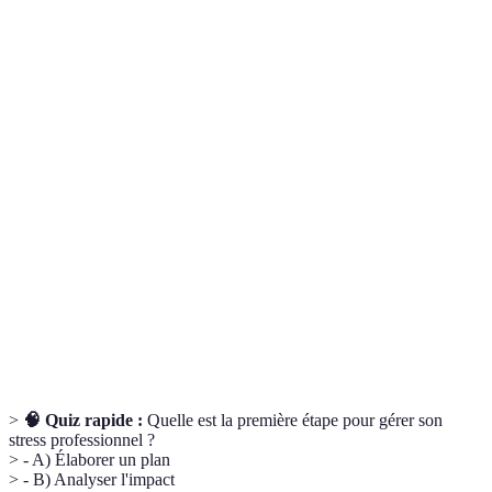
Terme
Définition
Stress
Stress bénéfique qui peut motiver et améliorer la
positif
performance.
(eustress)
Stress
Stress nocif qui entraîne des effets néfastes sur la santé
négatif
mentale ou physique.
(distress)
Méthode de gestion du temps qui consiste à diviser la
Time
journée en blocs horaires dédiés à des activités
blocking
spécifiques.
>
🧠 Quiz rapide :
Quelle est la première étape pour gérer son
stress professionnel ?
> - A) Élaborer un plan
> - B) Analyser l'impact