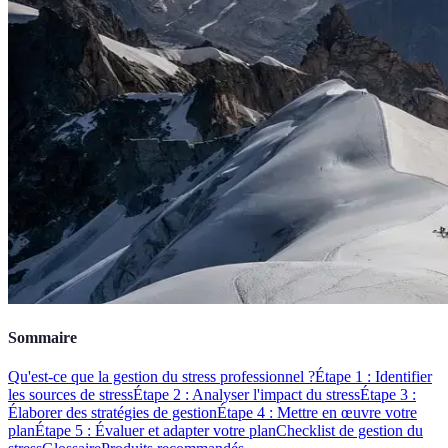
Sommaire
Qu'est-ce que la gestion du stress professionnel ?
Étape 1 : Identifier
les sources de stress
Étape 2 : Analyser l'impact du stress
Étape 3 :
Élaborer des stratégies de gestion
Étape 4 : Mettre en œuvre votre
plan
Étape 5 : Évaluer et adapter votre plan
Checklist de gestion du