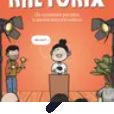
Stress Zéro
Gestion du Stress
Méthodes de Relaxation
Techniques de
Prevention
Gestion du stress professionnel
Stress Zéro