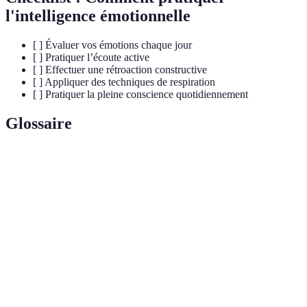
l'intelligence émotionnelle
[ ] Évaluer vos émotions chaque jour
[ ] Pratiquer l’écoute active
[ ] Effectuer une rétroaction constructive
[ ] Appliquer des techniques de respiration
[ ] Pratiquer la pleine conscience quotidiennement
Glossaire
Terme
Définition
Intelligence
Capacité à comprendre et à gérer ses émotions
Émotionnelle
ainsi que celles des autres.
Capacité à comprendre et à partager les
Empathie
sentiments d'autrui.
Pleine
État d'attention concentré sur l'instant présent,
Conscience
sans jugement.