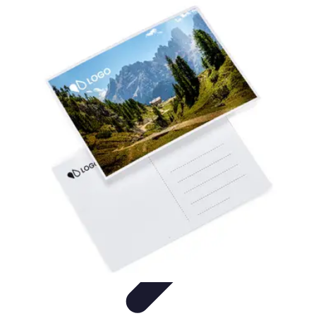
Stress Zéro
Gestion du Stress
Méthodes de Relaxation
Techniques de
Prevention
Gestion du stress professionnel
Stress Zéro