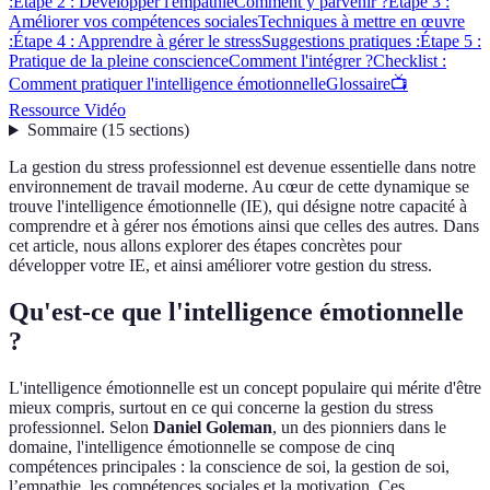
:
Étape 2 : Développer l'empathie
Comment y parvenir ?
Étape 3 :
Améliorer vos compétences sociales
Techniques à mettre en œuvre
:
Étape 4 : Apprendre à gérer le stress
Suggestions pratiques :
Étape 5 :
Pratique de la pleine conscience
Comment l'intégrer ?
Checklist :
Comment pratiquer l'intelligence émotionnelle
Glossaire
📺
Ressource Vidéo
Sommaire
(
15
sections
)
La gestion du stress professionnel est devenue essentielle dans notre
environnement de travail moderne. Au cœur de cette dynamique se
trouve l'intelligence émotionnelle (IE), qui désigne notre capacité à
comprendre et à gérer nos émotions ainsi que celles des autres. Dans
cet article, nous allons explorer des étapes concrètes pour
développer votre IE, et ainsi améliorer votre gestion du stress.
Qu'est-ce que l'intelligence émotionnelle
?
L'intelligence émotionnelle est un concept populaire qui mérite d'être
mieux compris, surtout en ce qui concerne la gestion du stress
professionnel. Selon
Daniel Goleman
, un des pionniers dans le
domaine, l'intelligence émotionnelle se compose de cinq
compétences principales : la conscience de soi, la gestion de soi,
l’empathie, les compétences sociales et la motivation. Ces