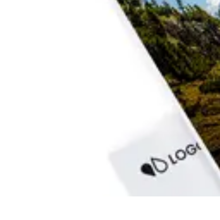
Stress Zéro
Gestion du Stress
Méthodes de Relaxation
Techniques de Prevention
Ge
Stress Zéro